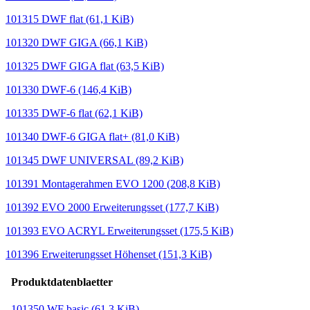
101315 DWF flat
(61,1 KiB)
101320 DWF GIGA
(66,1 KiB)
101325 DWF GIGA flat
(63,5 KiB)
101330 DWF-6
(146,4 KiB)
101335 DWF-6 flat
(62,1 KiB)
101340 DWF-6 GIGA flat+
(81,0 KiB)
101345 DWF UNIVERSAL
(89,2 KiB)
101391 Montagerahmen EVO 1200
(208,8 KiB)
101392 EVO 2000 Erweiterungsset
(177,7 KiB)
101393 EVO ACRYL Erweiterungsset
(175,5 KiB)
101396 Erweiterungsset Höhenset
(151,3 KiB)
Produktdatenblaetter
101350 WF basic
(61,3 KiB)