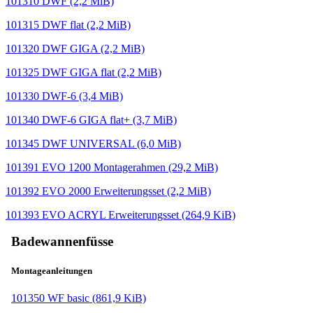
101310 DWF
(2,2 MiB)
101315 DWF flat
(2,2 MiB)
101320 DWF GIGA
(2,2 MiB)
101325 DWF GIGA flat
(2,2 MiB)
101330 DWF-6
(3,4 MiB)
101340 DWF-6 GIGA flat+
(3,7 MiB)
101345 DWF UNIVERSAL
(6,0 MiB)
101391 EVO 1200 Montagerahmen
(29,2 MiB)
101392 EVO 2000 Erweiterungsset
(2,2 MiB)
101393 EVO ACRYL Erweiterungsset
(264,9 KiB)
Badewannenfüsse
Montageanleitungen
101350 WF basic
(861,9 KiB)