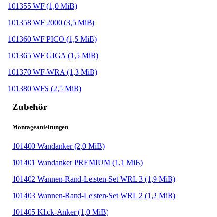
101355 WF
(1,0 MiB)
101358 WF 2000
(3,5 MiB)
101360 WF PICO
(1,5 MiB)
101365 WF GIGA
(1,5 MiB)
101370 WF-WRA
(1,3 MiB)
101380 WFS
(2,5 MiB)
Zubehör
Montageanleitungen
101400 Wandanker
(2,0 MiB)
101401 Wandanker PREMIUM
(1,1 MiB)
101402 Wannen-Rand-Leisten-Set WRL 3
(1,9 MiB)
101403 Wannen-Rand-Leisten-Set WRL 2
(1,2 MiB)
101405 Klick-Anker
(1,0 MiB)