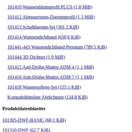
101410 Wannendämmprofil PLUS
(1,8 MiB)
101412 Abmauerungs-Daemmprofil
(1,3 MiB)
101413 Schalldaemm-Set
(301,2 KiB)
101414-Wannendichtband
(650,6 KiB)
101441-443 Wannendichtband Premium
(789,5 KiB)
101444 3D Dichtset
(1,9 MiB)
101415 Anti-Dröhn-Matten ADM 4
(1,1 MiB)
101416 Anti-Dröhn-Matten ADM 7
(1,1 MiB)
101418 Wannenpflege-Set
(155,1 KiB)
Kompabilitätsliste Abdichtung
(134,8 KiB)
Produktdatenblaetter
101305-DWF-BASIC
(68,1 KiB)
101310-DWF
(62,7 KiB)