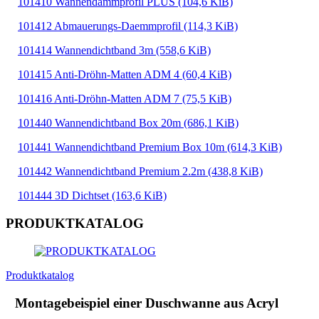
101410 Wannendämmprofil PLUS
(104,6 KiB)
101412 Abmauerungs-Daemmprofil
(114,3 KiB)
101414 Wannendichtband 3m
(558,6 KiB)
101415 Anti-Dröhn-Matten ADM 4
(60,4 KiB)
101416 Anti-Dröhn-Matten ADM 7
(75,5 KiB)
101440 Wannendichtband Box 20m
(686,1 KiB)
101441 Wannendichtband Premium Box 10m
(614,3 KiB)
101442 Wannendichtband Premium 2.2m
(438,8 KiB)
101444 3D Dichtset
(163,6 KiB)
PRODUKTKATALOG
Produktkatalog
Montagebeispiel einer Duschwanne aus Acryl